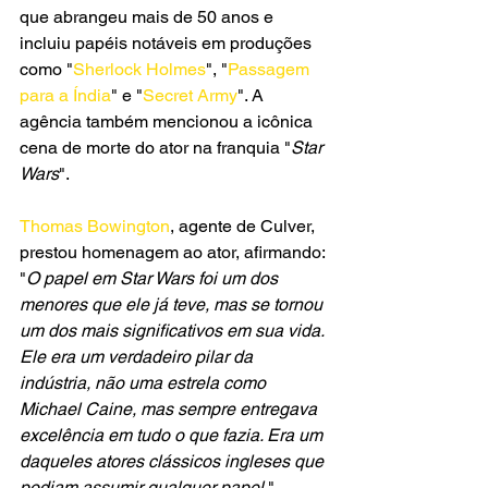
que abrangeu mais de 50 anos e 
incluiu papéis notáveis em produções 
como "
Sherlock Holmes
", "
Passagem 
para a Índia
" e "
Secret Army
". A 
agência também mencionou a icônica 
cena de morte do ator na franquia "
Star 
Wars
".
Thomas Bowington
, agente de Culver, 
prestou homenagem ao ator, afirmando: 
"
O papel em Star Wars foi um dos 
menores que ele já teve, mas se tornou 
um dos mais significativos em sua vida. 
Ele era um verdadeiro pilar da 
indústria, não uma estrela como 
Michael Caine, mas sempre entregava 
excelência em tudo o que fazia. Era um 
daqueles atores clássicos ingleses que 
podiam assumir qualquer papel.
"