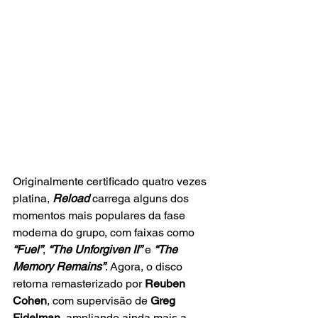
Originalmente certificado quatro vezes 
platina, 
Reload
carrega alguns dos 
momentos mais populares da fase 
moderna do grupo, com faixas como
“Fuel”
, 
“The Unforgiven II”
 e 
“The 
Memory Remains”
. Agora, o disco 
retorna remasterizado por 
Reuben 
Cohen
, com supervisão de 
Greg 
Fidelman
, ampliando ainda mais a 