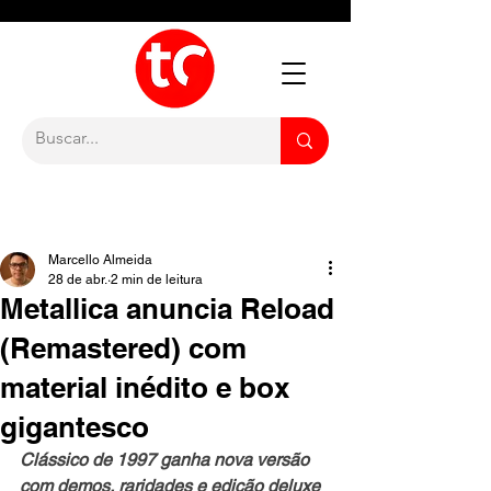
Marcello Almeida
28 de abr.
2 min de leitura
Metallica anuncia Reload
(Remastered) com
material inédito e box
gigantesco
Clássico de 1997 ganha nova versão 
com demos, raridades e edição deluxe 