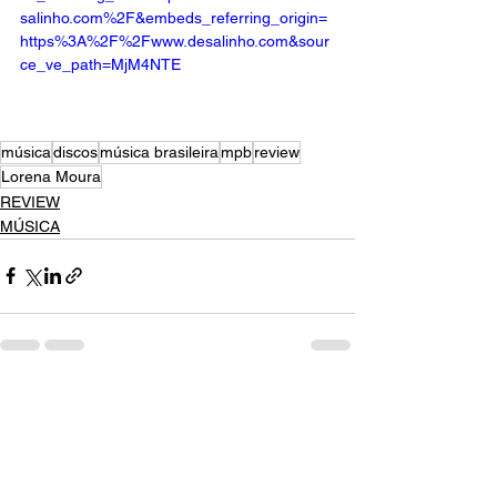
salinho.com%2F&embeds_referring_origin=
https%3A%2F%2Fwww.desalinho.com&sour
ce_ve_path=MjM4NTE
música
discos
música brasileira
mpb
review
Lorena Moura
REVIEW
MÚSICA
Ver tudo
Posts recentes