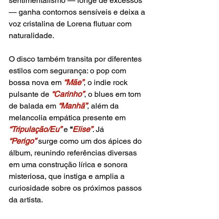
sentimentalismo — longe de excessos 
— ganha contornos sensíveis e deixa a 
voz cristalina de Lorena flutuar com 
naturalidade.
O disco também transita por diferentes 
estilos com segurança: o pop com 
bossa nova em 
“Mãe”
, o indie rock 
pulsante de
“Carinho”
, o blues em tom 
de balada em 
“Manhã”
, além da 
melancolia empática presente em
“Tripulação/Eu”
e 
“
Elise”
. Já 
“Perigo”
 surge como um dos ápices do 
álbum, reunindo referências diversas 
em uma construção lírica e sonora 
misteriosa, que instiga e amplia a 
curiosidade sobre os próximos passos 
da artista.