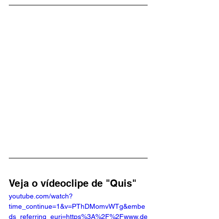
Veja o vídeoclipe de "Quis"
youtube.com/watch?
time_continue=1&v=PThDMomvWTg&embe
ds_referring_euri=https%3A%2F%2Fwww.de