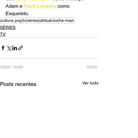
Adam e 
Frank Langella
 como 
Esqueleto.
cultura pop
tv
séries
obituários
he-man
SÉRIES
TV
Ver tudo
Posts recentes