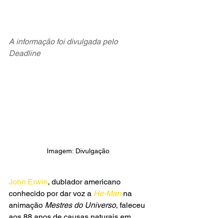
A informação foi divulgada pelo 
Deadline
Imagem: Divulgação
John Erwin
, dublador americano 
conhecido por dar voz a
 He-Man
 na 
animação 
Mestres do Universo
, faleceu 
aos 88 anos de causas naturais em 