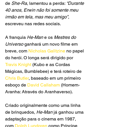
de 
She-Ra
, lamentou a perda: 
“Durante 
40 anos, Erwin não foi somente meu 
irmão em tela, mas meu amigo”
, 
escreveu nas redes sociais.
A franquia
 He-Man
 e os
 Mestres do 
Universo
 ganhará um novo filme em 
breve, com 
Nicholas Galitzine 
no papel 
do herói. O longa será dirigido por
Travis Knight
 (Kubo e as Cordas 
Mágicas, Bumblebee) e terá roteiro de 
Chris Butler
, baseado em um primeiro 
esboço de 
David Callaham
 (Homem-
Aranha: Através do Aranhaverso).
Criado originalmente como uma linha 
de brinquedos, 
He-Man
 já ganhou uma 
adaptação para o cinema em 1987, 
com 
Dolph Lundgren
 como Príncipe 