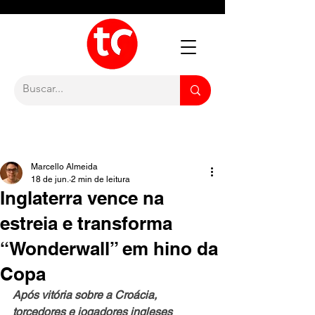
Marcello Almeida
18 de jun.
2 min de leitura
Inglaterra vence na
estreia e transforma
“Wonderwall” em hino da
Copa
Após vitória sobre a Croácia, 
torcedores e jogadores ingleses 