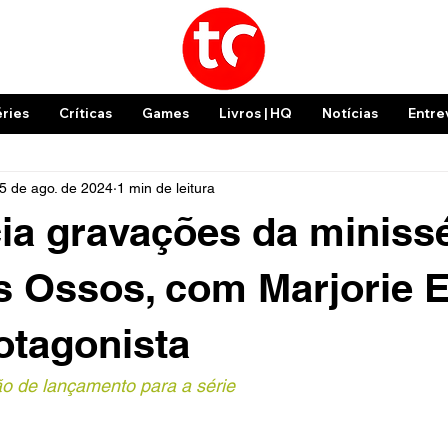
éries
Críticas
Games
Livros | HQ
Notícias
Entre
5 de ago. de 2024
1 min de leitura
ia gravações da minissé
s Ossos, com Marjorie 
otagonista
ão de lançamento para a série