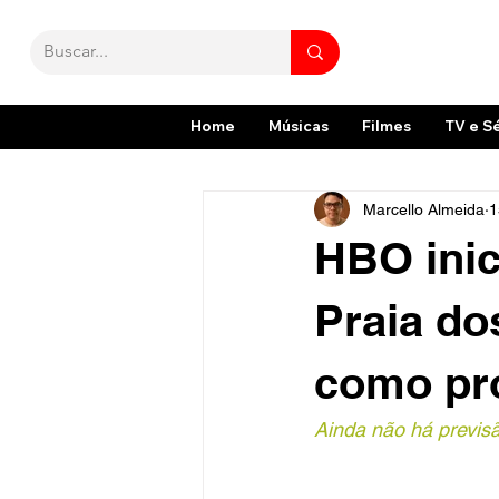
Home
Músicas
Filmes
TV e S
Marcello Almeida
1
HBO inic
Praia do
como pr
Ainda não há previs