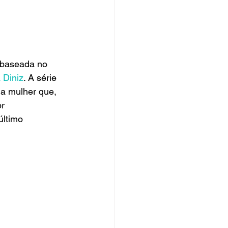
 baseada no 
 Diniz
. A série 
ma mulher que, 
r 
último 