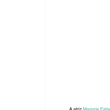
A atriz 
Marjorie Esti