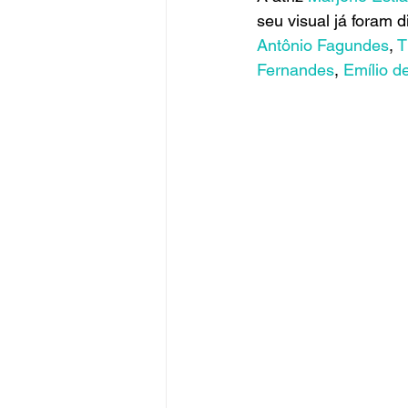
seu visual já foram
Antônio Fagundes
, 
T
Fernandes
, 
Emílio d