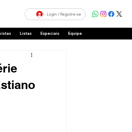
Login / Registre-se
vistas
Listas
Especiais
Equipe
rie
Estiano