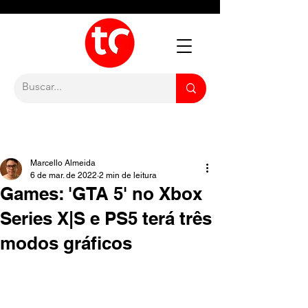
Marcello Almeida
6 de mar. de 2022
2 min de leitura
Games: 'GTA 5' no Xbox
Series X|S e PS5 terá três
modos gráficos