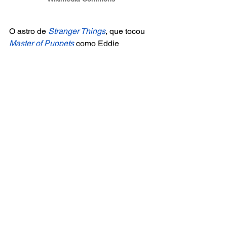
O astro de
 Stranger Things
, que tocou 
Master of Puppets
 como Eddie 
Munson, está se consolidando na 
indústria com papéis em 
Gladiador 2 
e 
Quarteto Fantástico
. Seu talento pode 
capturar a introspecção e genialidade 
de George.
Com um elenco forte e um formato 
inovador, os filmes prometem ser uma 
das adaptações mais aguardadas da 
história do cinema e da música.
rock
cinema
tv
beatles
FILMES
NOTÍCIAS
DESTAQUE NOTÍCIAS