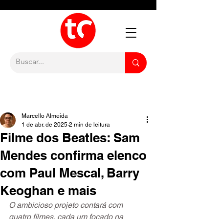
Marcello Almeida
1 de abr. de 2025
2 min de leitura
Filme dos Beatles: Sam
Mendes confirma elenco
com Paul Mescal, Barry
Keoghan e mais
O ambicioso projeto contará com 
quatro filmes, cada um focado na 