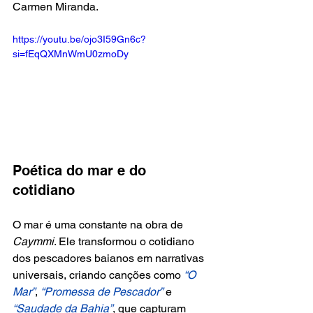
Carmen Miranda.
https://youtu.be/ojo3I59Gn6c?
si=fEqQXMnWmU0zmoDy
Poética do mar e do 
cotidiano
O mar é uma constante na obra de
Caymmi
. Ele transformou o cotidiano 
dos pescadores baianos em narrativas 
universais, criando canções como
 “O 
Mar”
, 
“Promessa de Pescador”
 e 
“Saudade da Bahia”
, que capturam 