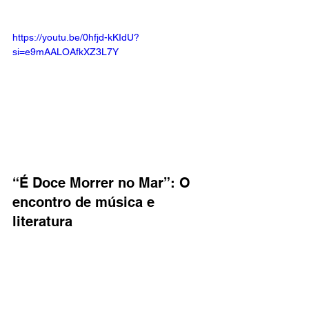
https://youtu.be/0hfjd-kKIdU?
si=e9mAALOAfkXZ3L7Y
“É Doce Morrer no Mar”: O 
encontro de música e 
literatura