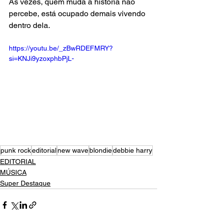
Às vezes, quem muda a história não 
percebe, está ocupado demais vivendo 
dentro dela.
https://youtu.be/_zBwRDEFMRY?
si=KNJi9yzoxphbPjL-
punk rock
editorial
new wave
blondie
debbie harry
EDITORIAL
MÚSICA
Super Destaque