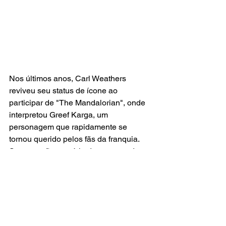
Nos últimos anos, Carl Weathers 
reviveu seu status de ícone ao 
participar de "The Mandalorian", onde 
interpretou Greef Karga, um 
personagem que rapidamente se 
tornou querido pelos fãs da franquia. 
Sua atuação na série de sucesso da 
Disney+ reafirmou sua capacidade de 
capturar a atenção do público, mesmo 
após décadas de carreira.
A partida de Carl Weathers é uma 
grande perda para o mundo do cinema 