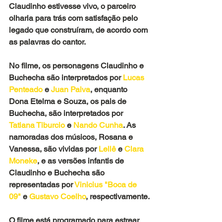
Claudinho estivesse vivo, o parceiro 
olharia para trás com satisfação pelo 
legado que construíram, de acordo com 
as palavras do cantor.
No filme, os personagens Claudinho e 
Buchecha são interpretados por
 Lucas 
Penteado
 e 
Juan Paiva
, enquanto 
Dona Etelma e Souza, os pais de 
Buchecha, são interpretados por 
Tatiana Tiburcio 
e 
Nando Cunha
. As 
namoradas dos músicos, Rosana e 
Vanessa, são vividas por
 Lellê
 e 
Clara 
Moneke
, e as versões infantis de 
Claudinho e Buchecha são 
representadas por 
Vinicius "Boca de 
09"
 e 
Gustavo Coelho
, respectivamente.
O filme está programado para estrear 