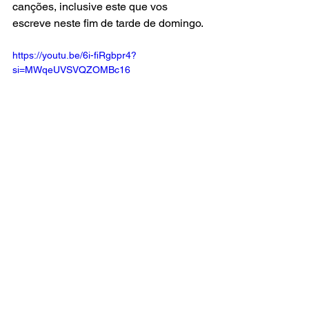
canções, inclusive este que vos 
escreve neste fim de tarde de domingo.
https://youtu.be/6i-fiRgbpr4?
si=MWqeUVSVQZOMBc16
música
rock
editorial
Bruce Springsteen
MÚSICA
EDITORIAL