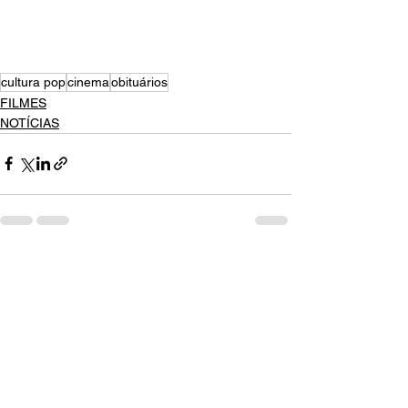
cultura pop
cinema
obituários
FILMES
NOTÍCIAS
Ver tudo
Posts recentes