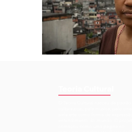
Teoria Cultural
O Teoria Cultural nasceu da paixão
cultura pop, pela música, pelo cin
pela arte como forma de expressã
entendimento do mundo. O proje
começou como uma página no