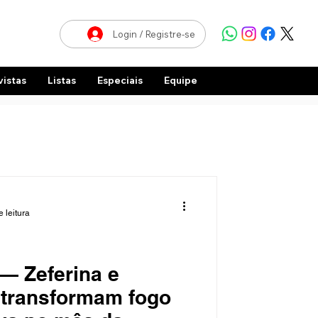
Login / Registre-se
vistas
Listas
Especiais
Equipe
 leitura
— Zeferina e
 transformam fogo