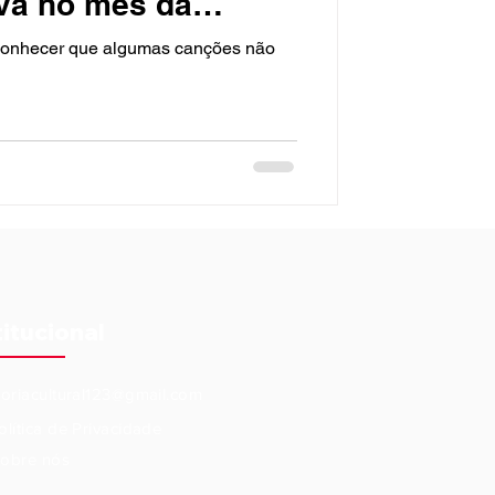
va no mês da
egra
econhecer que algumas canções não
titucional
eoriacultural123@gmail.com
olítica de Privacidade
obre nós