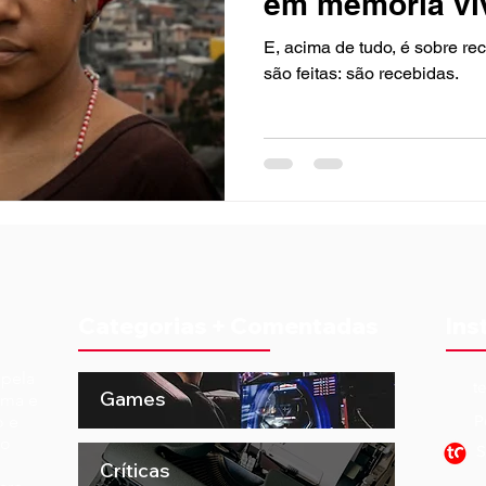
em memória vi
Consciência N
E, acima de tudo, é sobre r
são feitas: são recebidas.
Categorias + Comentadas
Ins
 pela
t
Games
ema e
o e
P
to
S
Críticas