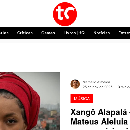
éries
Críticas
Games
Livros | HQ
Notícias
Entre
Marcello Almeida
25 de nov. de 2025
3 min de
MÚSICA
Xangô Alapalá 
Mateus Aleluia