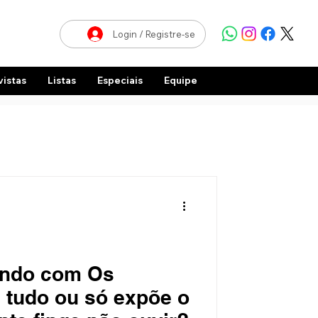
Login / Registre-se
vistas
Listas
Especiais
Equipe
ando com Os
 tudo ou só expõe o