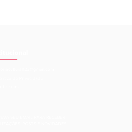
titucional
eoriacultural123@gmail.com
olítica de Privacidade
obre nós
REVA SEU EMAIL PARA RECEBER
LIZAÇÕES, POSTS E NOVIDADES