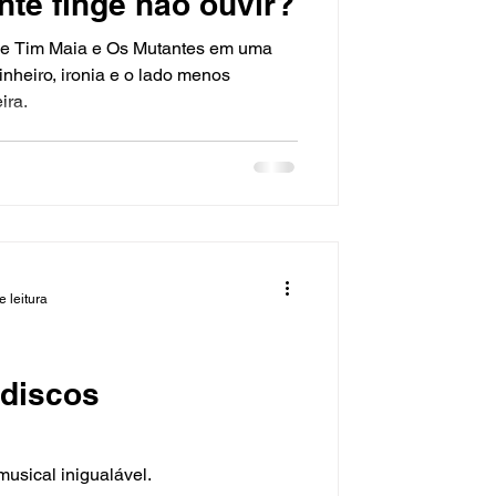
nte finge não ouvir?
ne Tim Maia e Os Mutantes em uma
nheiro, ironia e o lado menos
ira.
e leitura
 discos
usical inigualável.