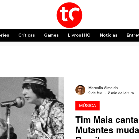
éries
Críticas
Games
Livros | HQ
Notícias
Entre
Marcello Almeida
9 de fev.
2 min de leitura
MÚSICA
Tim Maia cant
Mutantes muda