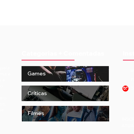
Categorias + Comentadas
Ins
 pela
t
Games
ema e
o e
P
to
S
Críticas
aro
os,
ue
Filmes
INSC
ATUA