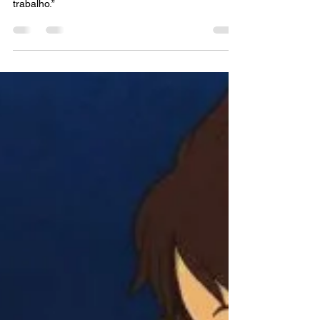
“Isso é um insulto para a vida como um todo.
Espero nunca incorporar essa tecnologia no meu
trabalho.”