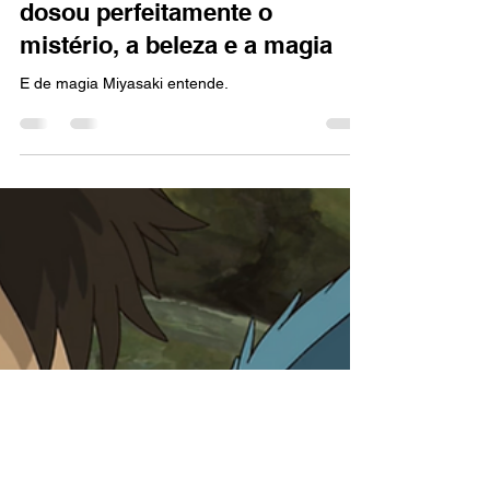
Marcello Almeida
5 de fev. de 2024
3 min de leitura
REVIEW
O Menino e a Garça, de Hayao
Miyazaki: Novamente o diretor
dosou perfeitamente o
mistério, a beleza e a magia
E de magia Miyasaki entende.