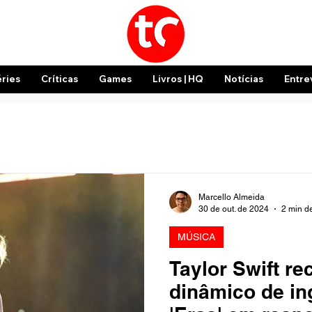
éries
Críticas
Games
Livros | HQ
Notícias
Entre
Marcello Almeida
30 de out. de 2024
2 min de
MÚSICA
Taylor Swift r
dinâmico de in