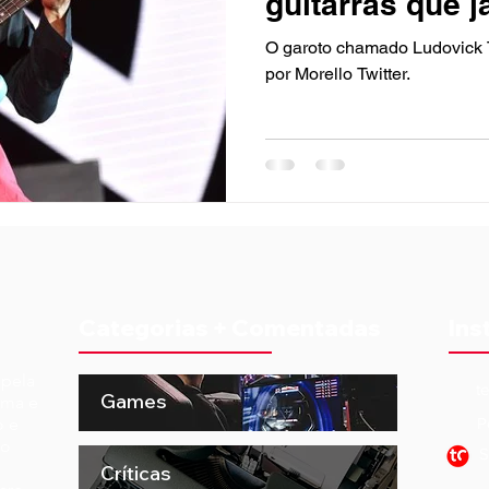
guitarras que j
O garoto chamado Ludovick T
por Morello Twitter.
Categorias + Comentadas
Ins
 pela
t
Games
ema e
o e
P
to
S
Críticas