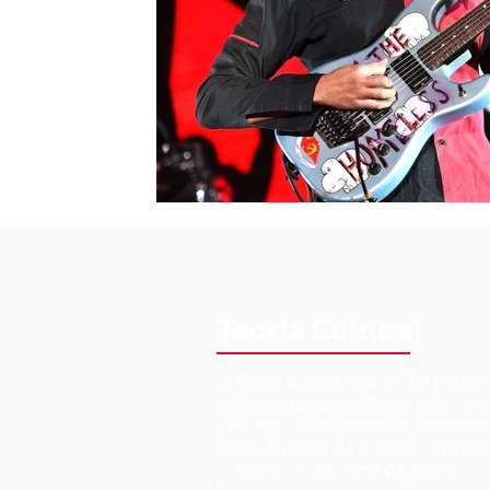
Teoria Cultural
O Teoria Cultural nasceu da paixão
cultura pop, pela música, pelo cin
pela arte como forma de expressã
entendimento do mundo. O proje
começou como uma página no