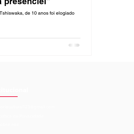
á presenciei”
shiswaka, de 10 anos foi elogiado
titucional
eoriacultural123@gmail.com
olítica de Privacidade
obre nós