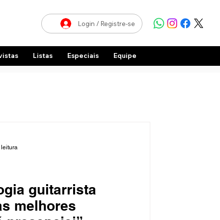
Login / Registre-se
vistas
Listas
Especiais
Equipe
leitura
gia guitarrista
as melhores