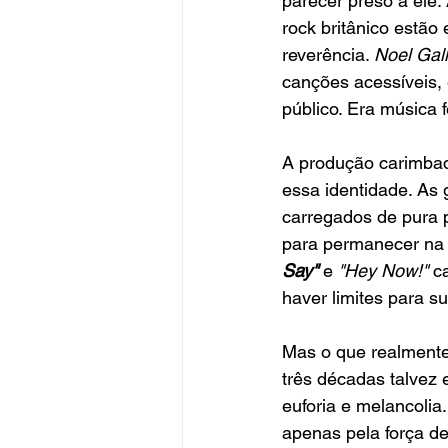
parecer preso a ele.
rock britânico estã
reverência. 
Noel Gal
canções acessíveis,
público. Era música 
A produção carimbad
essa identidade. As 
carregados de pura 
para permanecer na 
Say"
 e 
"Hey Now!" 
c
haver limites para s
Mas o que realment
três décadas talvez 
euforia e melancolia.
apenas pela força d