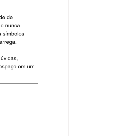
de de 
ue nunca 
 símbolos 
arrega. 
úvidas, 
e espaço em um 