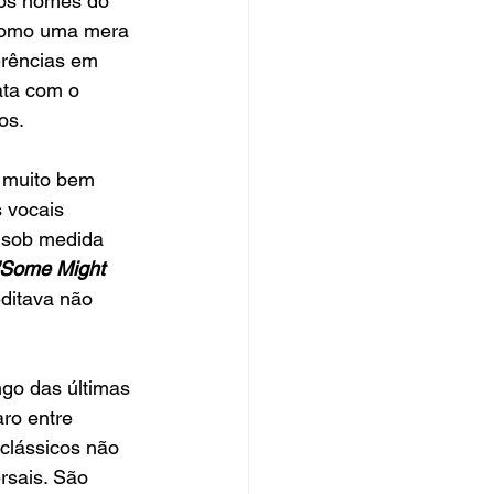
ros nomes do 
 como uma mera 
erências em 
ata com o 
os.
 muito bem 
 vocais 
 sob medida 
 "Some Might 
ditava não 
ngo das últimas 
ro entre 
clássicos não 
rsais. São 