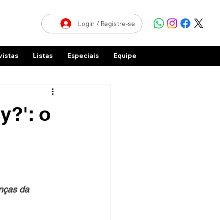
Login / Registre-se
vistas
Listas
Especiais
Equipe
y?': o
nças da 