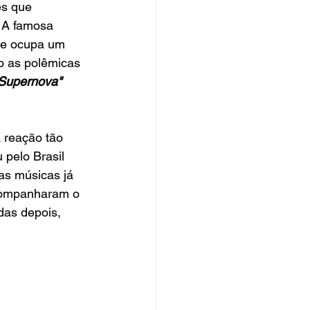
es que 
 A famosa 
je ocupa um 
o as polêmicas 
upernova" 
 reação tão 
pelo Brasil 
as músicas já 
companharam o 
das depois, 