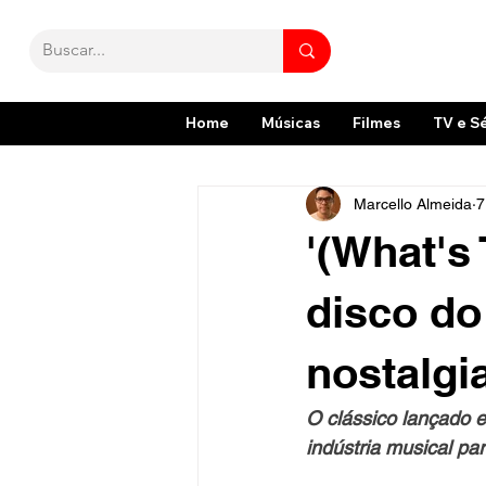
Home
Músicas
Filmes
TV e S
Marcello Almeida
7
'(What's
disco do
nostalgi
O clássico lançado e
indústria musical pa