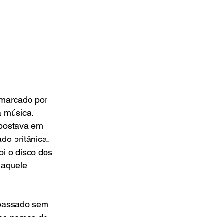
 marcado por 
a música. 
apostava em 
de britânica. 
i o disco dos 
daquele 
 passado sem 