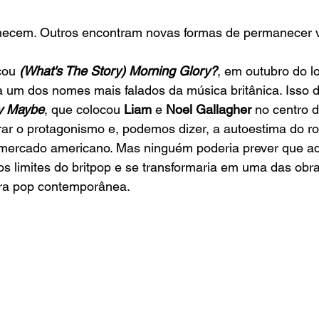
hecem. Outros encontram novas formas de permanecer v
çou 
(What's The Story) Morning Glory?
, em outubro do l
a um dos nomes mais falados da música britânica. Isso d
ly Maybe
, que colocou
 Liam
 e 
Noel Gallagher
 no centro 
ar o protagonismo e, podemos dizer, a autoestima do ro
mercado americano. Mas ninguém poderia prever que a
os limites do britpop e se transformaria em uma das obr
ura pop contemporânea.