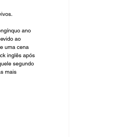
ivos.
ongínquo ano 
evido ao 
de uma cena 
ck inglês após 
quele segundo 
as mais 