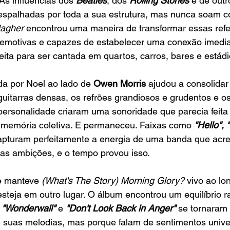
 As influências dos
 Beatles
, dos 
Rolling Stones
 e de out
o espalhadas por toda a sua estrutura, mas nunca soam
lagher 
encontrou uma maneira de transformar essas ref
 emotivas e capazes de estabelecer uma conexão imedi
feita para ser cantada em quartos, carros, bares e estádi
a por Noel ao lado de 
Owen Morris 
ajudou a consolidar
guitarras densas, os refrões grandiosos e grudentos e os
personalidade criaram uma sonoridade que parecia feita
memória coletiva. E permaneceu. Faixas como
 "Hello",
apturam perfeitamente a energia de uma banda que acre
uas ambições, e o tempo provou isso.
e manteve 
(What's The Story) Morning Glory?
 vivo ao lo
esteja em outro lugar. O álbum encontrou um equilíbrio ra
 
"Wonderwall"
 e 
"Don't Look Back in Anger" 
se tornaram 
e suas melodias, mas porque falam de sentimentos unive