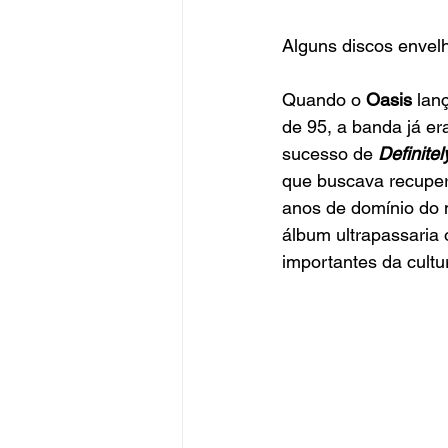
Alguns discos envel
Quando o
 Oasis
 lan
de 95, a banda já er
sucesso de
Definite
que buscava recuper
anos de domínio do 
álbum ultrapassaria 
importantes da cult