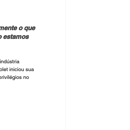
mente o que 
o estamos 
ndústria 
let iniciou sua 
ivilégios no 