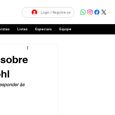
Login / Registre-se
vistas
Listas
Especiais
Equipe
 sobre
hl
esponder às 