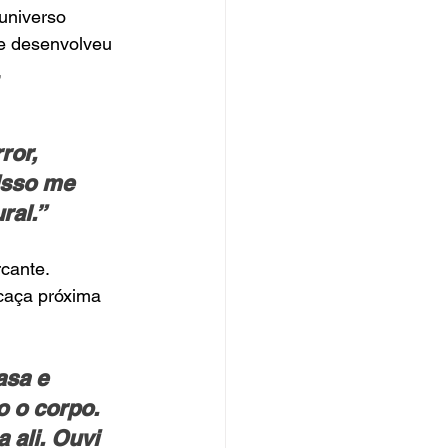
universo 
ue desenvolveu 
 
ror, 
Isso me 
ral.”
cante. 
caça próxima 
asa e 
o o corpo. 
 ali. Ouvi 