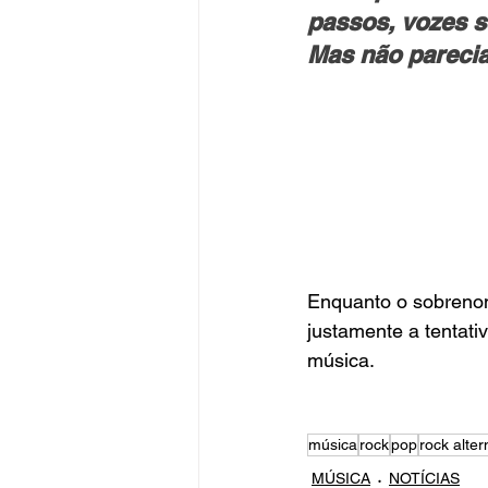
passos, vozes s
Mas não parecia
Enquanto o sobrenom
justamente a tentativ
música.
música
rock
pop
rock alter
MÚSICA
NOTÍCIAS