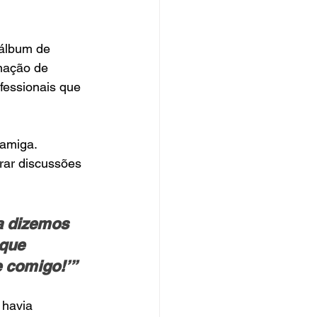
 álbum de 
inação de 
fessionais que 
 amiga. 
rar discussões 
a dizemos 
que 
e comigo!’”
 havia 