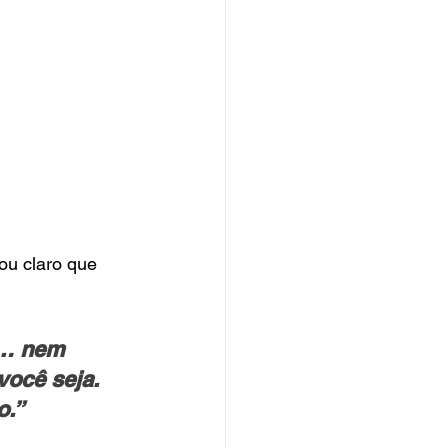
u claro que 
e… nem 
ocê seja. 
o.”