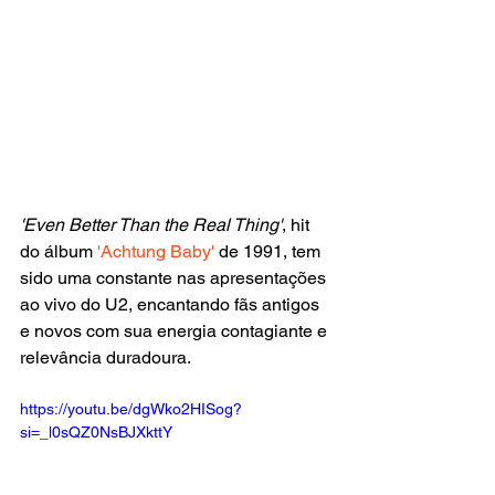
'Even Better Than the Real Thing'
, hit 
do álbum
 'Achtung Baby' 
de 1991, tem 
sido uma constante nas apresentações 
ao vivo do U2, encantando fãs antigos 
e novos com sua energia contagiante e 
relevância duradoura.
https://youtu.be/dgWko2HISog?
si=_l0sQZ0NsBJXkttY