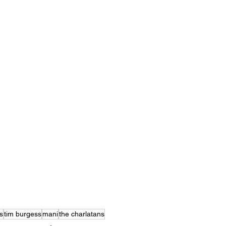
s
tim burgess
mani
the charlatans