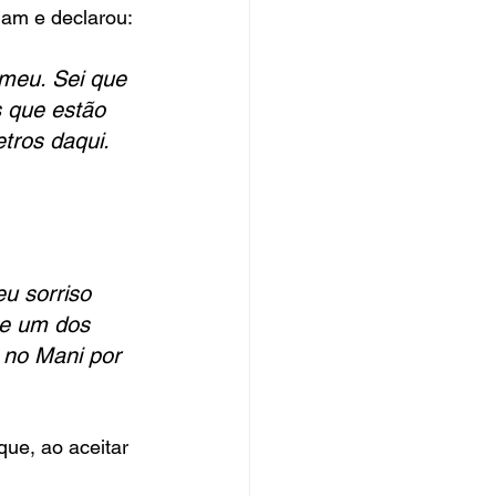
am e declarou: 
meu. Sei que 
s que estão 
tros daqui. 
u sorriso 
te um dos 
 no Mani por 
 que, ao aceitar 