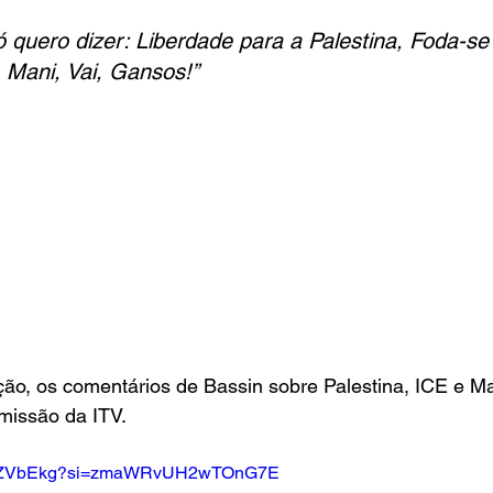
só quero dizer: Liberdade para a Palestina, Foda-se
Mani, Vai, Gansos!”
ão, os comentários de Bassin sobre Palestina, ICE e Ma
missão da ITV.
ID7_ZVbEkg?si=zmaWRvUH2wTOnG7E