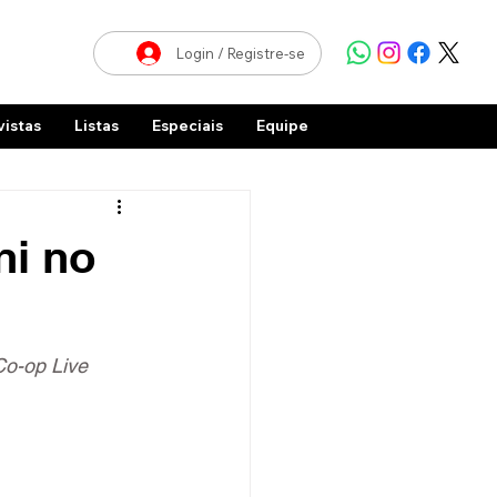
Login / Registre-se
vistas
Listas
Especiais
Equipe
ni no
Co-op Live