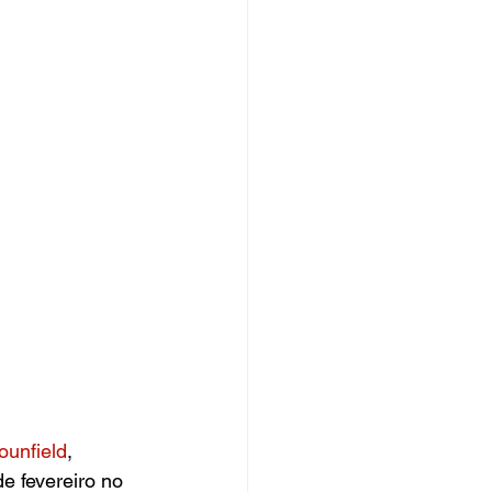
unfield
, 
e fevereiro no 