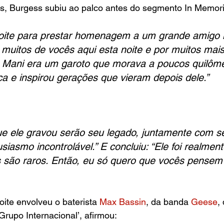
ds, Burgess subiu ao palco antes do segmento In Memori
noite para prestar homenagem a um grande amigo 
muitos de vocês aqui esta noite e por muitos mai
. Mani era um garoto que morava a poucos quilôme
a e inspirou gerações que vieram depois dele.”
e ele gravou serão seu legado, juntamente com se
usiasmo incontrolável.” E concluiu: “Ele foi realmen
s são raros. Então, eu só quero que vocês pensem
te envolveu o baterista 
Max Bassin
, da banda
 Geese
,
Grupo Internacional’, afirmou: