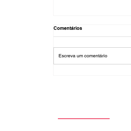
Comentários
Escreva um comentário
Can't Stop ultrapassa 2
bilhões de reproduções no
Spotify e amplia recorde do
Red Hot Chili Peppers
Teoria Cultural
O Teoria Cultural nasceu da paixão