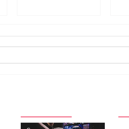
Hoobastank anuncia turnê
Amyl
com seis shows no Brasil e
anun
volta a São Paulo após
vivo
quase 11 anos
sess
Categorias + Comentadas
Ins
 pela
t