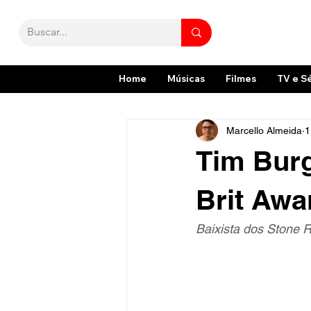
Home
Músicas
Filmes
TV e S
Marcello Almeida
1
Tim Burg
Brit Aw
Baixista dos Stone 