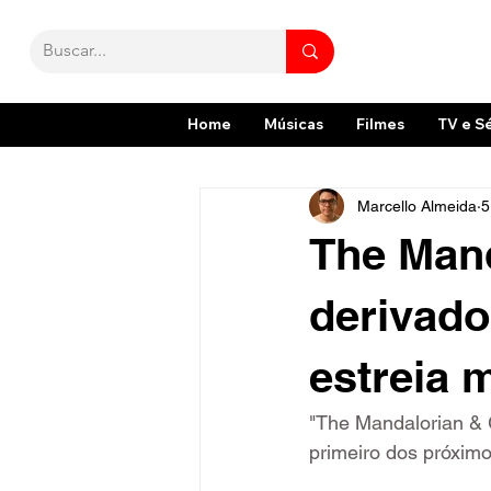
Home
Músicas
Filmes
TV e S
Marcello Almeida
5
The Mand
derivado
estreia 
"The Mandalorian & 
primeiro dos próximo