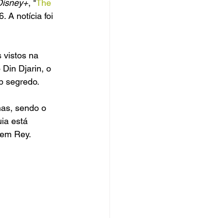
Disney+
, "
The 
 A notícia foi 
s vistos na 
Din Djarin, o 
b segredo.
nas, sendo o 
uia está 
 em Rey.