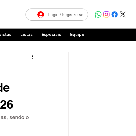
Login / Registre-se
vistas
Listas
Especiais
Equipe
de
026
nas, sendo o 