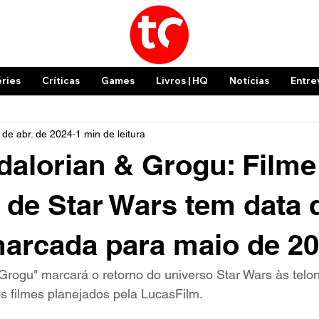
éries
Críticas
Games
Livros | HQ
Notícias
Entre
 de abr. de 2024
1 min de leitura
alorian & Grogu: Filme
 de Star Wars tem data 
marcada para maio de 2
Grogu" marcará o retorno do universo Star Wars às telo
s filmes planejados pela LucasFilm.