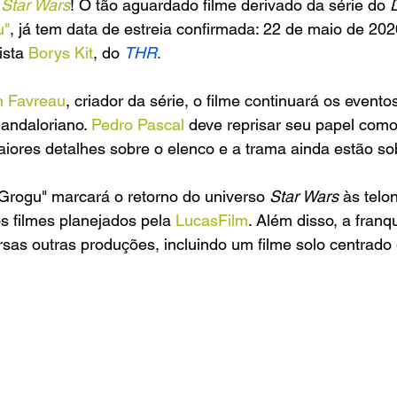
 
Star Wars
! O tão aguardado filme derivado da série do 
u"
, já tem data de estreia confirmada: 22 de maio de 2026.
ista 
Borys Kit
, do 
THR
.
n Favreau
, criador da série, o filme continuará os evento
ndaloriano. 
Pedro Pascal 
deve reprisar seu papel como 
iores detalhes sobre o elenco e a trama ainda estão so
Grogu" marcará o retorno do universo
 Star Wars
 às telo
s filmes planejados pela 
LucasFilm
. Além disso, a franq
sas outras produções, incluindo um filme solo centrado