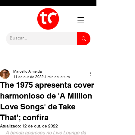
Marcello Almeida
11 de out. de 2022
1 min de leitura
The 1975 apresenta cover
harmonioso de 'A Million
Love Songs' de Take
That'; confira
Atualizado:
12 de out. de 2022
A banda apareceu no Live Lounge da 