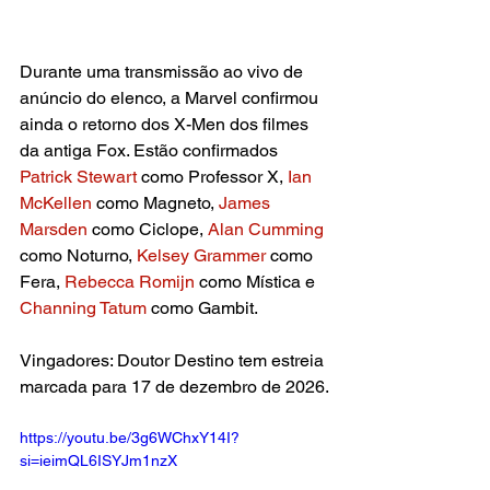
Durante uma transmissão ao vivo de 
anúncio do elenco, a Marvel confirmou 
ainda o retorno dos X-Men dos filmes 
da antiga Fox. Estão confirmados 
Patrick Stewart 
como Professor X, 
Ian 
McKellen
 como Magneto, 
James 
Marsden
 como Ciclope,
 Alan Cumming 
como Noturno, 
Kelsey Grammer
 como 
Fera, 
Rebecca Romijn
 como Mística e 
Channing Tatum
 como Gambit.
Vingadores: Doutor Destino tem estreia 
marcada para 17 de dezembro de 2026.
https://youtu.be/3g6WChxY14I?
si=ieimQL6ISYJm1nzX