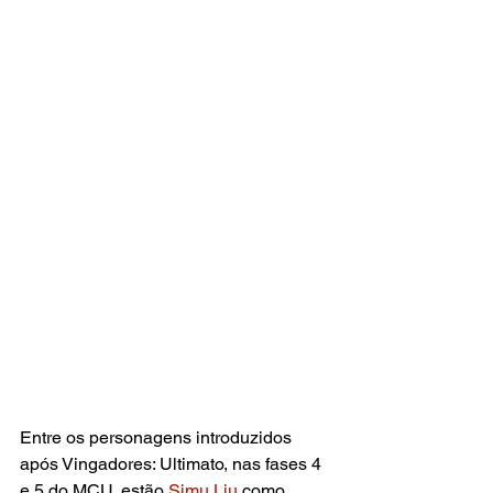
Entre os personagens introduzidos 
após Vingadores: Ultimato, nas fases 4 
e 5 do MCU, estão 
Simu Liu 
como 