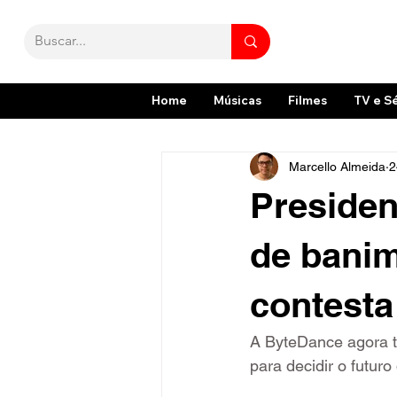
Home
Músicas
Filmes
TV e S
Marcello Almeida
2
Presiden
de banim
contesta
A ByteDance agora t
para decidir o futur