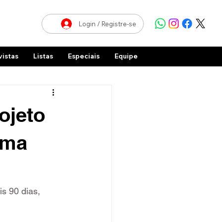
Login / Registre-se
vistas
Listas
Especiais
Equipe
ojeto
rma
s 90 dias, 