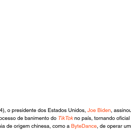
24), o presidente dos Estados Unidos, 
Joe Biden
, assino
processo de banimento do
 TikTok 
no país, tornando oficia
a de origem chinesa, como a 
ByteDance
, de operar um