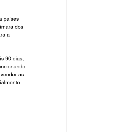
a países 
âmara dos 
ra a 
s 90 dias, 
uncionando 
 vender as 
ialmente 