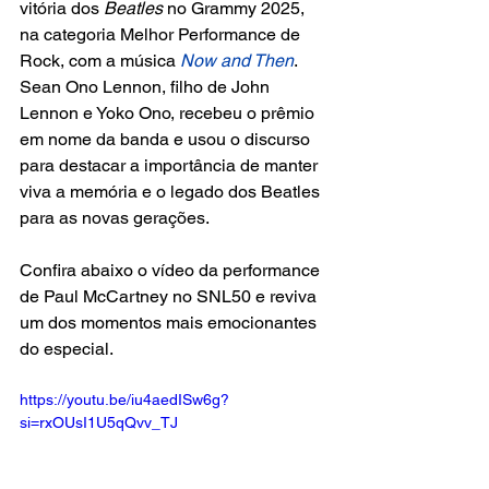
vitória dos 
Beatles
 no Grammy 2025, 
na categoria Melhor Performance de 
Rock, com a música 
Now and Then
. 
Sean Ono Lennon, filho de John 
Lennon e Yoko Ono, recebeu o prêmio 
em nome da banda e usou o discurso 
para destacar a importância de manter 
viva a memória e o legado dos Beatles 
para as novas gerações.  
Confira abaixo o vídeo da performance 
de Paul McCartney no SNL50 e reviva 
um dos momentos mais emocionantes 
do especial.  
https://youtu.be/iu4aedISw6g?
si=rxOUsI1U5qQvv_TJ