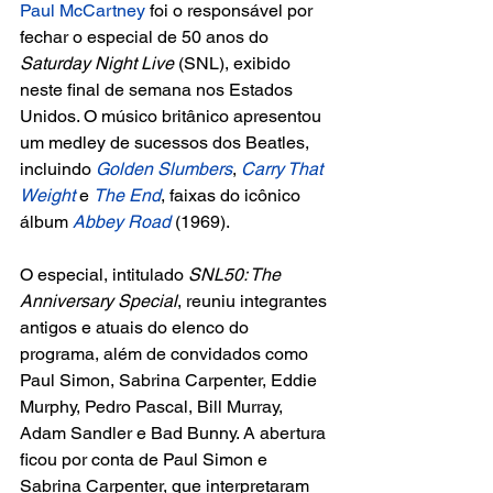
Paul McCartney 
foi o responsável por 
fechar o especial de 50 anos do 
Saturday Night Live 
(SNL), exibido 
neste final de semana nos Estados 
Unidos. O músico britânico apresentou 
um medley de sucessos dos Beatles, 
incluindo 
Golden Slumbers
,
 Carry That 
Weight
 e 
The End
, faixas do icônico 
álbum
 Abbey Road
 (1969).  
O especial, intitulado 
SNL50: The 
Anniversary Special
, reuniu integrantes 
antigos e atuais do elenco do 
programa, além de convidados como 
Paul Simon, Sabrina Carpenter, Eddie 
Murphy, Pedro Pascal, Bill Murray, 
Adam Sandler e Bad Bunny. A abertura 
ficou por conta de Paul Simon e 
Sabrina Carpenter, que interpretaram