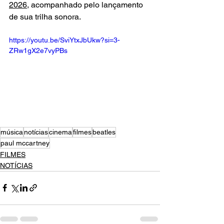
2026
, acompanhado pelo lançamento 
de sua trilha sonora.
https://youtu.be/SviYtxJbUkw?si=3-
ZRw1gX2e7vyPBs
música
notícias
cinema
filmes
beatles
paul mccartney
FILMES
NOTÍCIAS