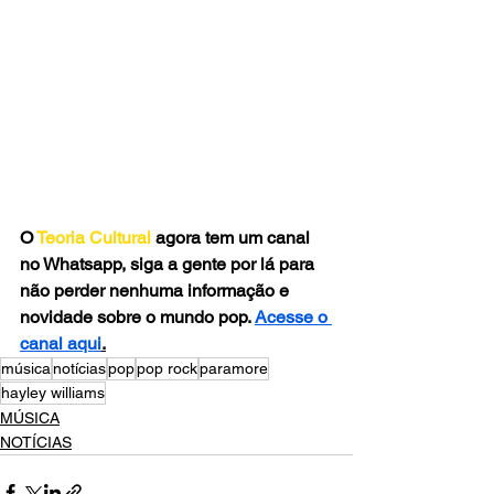
O
 Teoria Cultural
 agora tem um canal 
no Whatsapp, siga a gente por lá para 
não perder nenhuma informação e 
novidade sobre o mundo pop. 
Acesse o 
canal aqui
.
música
notícias
pop
pop rock
paramore
hayley williams
MÚSICA
NOTÍCIAS