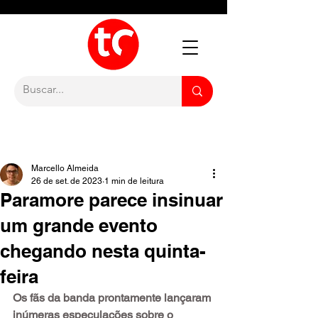
Marcello Almeida
26 de set. de 2023
1 min de leitura
Paramore parece insinuar
um grande evento
chegando nesta quinta-
feira
Os fãs da banda prontamente lançaram 
inúmeras especulações sobre o 