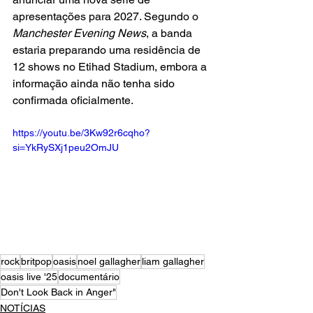
apresentações para 2027. Segundo o 
Manchester Evening News
, a banda 
estaria preparando uma residência de 
12 shows no Etihad Stadium, embora a 
informação ainda não tenha sido 
confirmada oficialmente.
https://youtu.be/3Kw92r6cqho?
si=YkRySXj1peu2OmJU
rock
britpop
oasis
noel gallagher
liam gallagher
oasis live '25
documentário
Don't Look Back in Anger"
NOTÍCIAS