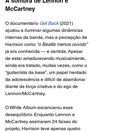
A sombra de Lennon e 
McCartney
O documentário 
Get Back
 (2021) 
ajudou a iluminar algumas dinâmicas 
internas da banda, mas a percepção de 
Harrison como
 “o Beatle menos ouvido” 
já era conhecida — e sentida. Apesar 
de estar amadurecendo musicalmente, 
ainda era tratado, muitas vezes, como o 
“guitarrista da base”, um papel herdado 
da adolescência e difícil de abandonar 
diante da força criativa e do ego de 
Lennon/McCartney.
O White Album escancarou esse 
desequilíbrio. Enquanto Lennon e 
McCartney assinaram 24 faixas do 
projeto, Harrison teve apenas quatro 