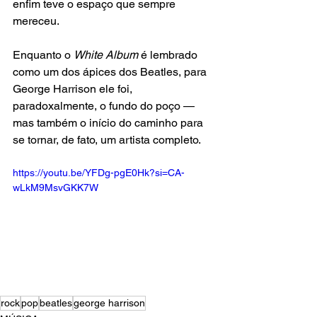
enfim teve o espaço que sempre 
mereceu.
Enquanto o 
White Album
 é lembrado 
como um dos ápices dos Beatles, para 
George Harrison ele foi, 
paradoxalmente, o fundo do poço — 
mas também o início do caminho para 
se tornar, de fato, um artista completo.
https://youtu.be/YFDg-pgE0Hk?si=CA-
wLkM9MsvGKK7W
rock
pop
beatles
george harrison