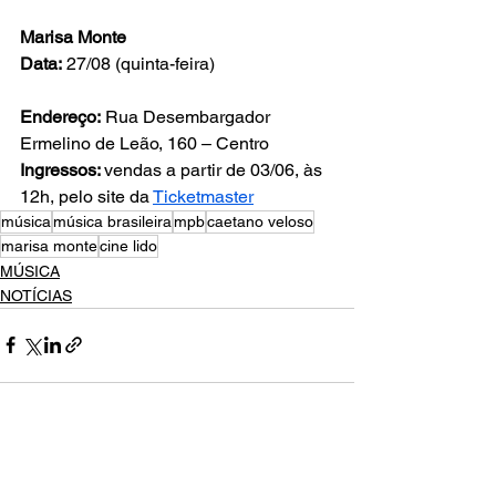
Marisa Monte 
Data:
 27/08 (quinta-feira) 
Endereço:
 Rua Desembargador 
Ermelino de Leão, 160 – Centro 
Ingressos: 
vendas a partir de 03/06, às 
12h, pelo site da 
Ticketmaster
música
música brasileira
mpb
caetano veloso
marisa monte
cine lido
MÚSICA
NOTÍCIAS
Ver tudo
Posts recentes