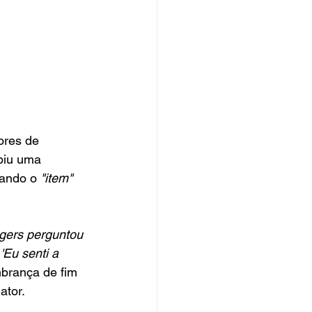
ores de 
biu uma 
vando o
 "item"
gers perguntou 
'Eu senti a 
mbrança de fim 
ator.