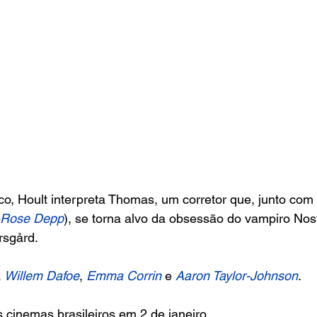
o, Hoult interpreta Thomas, um corretor que, junto com
y-Rose Depp
), se torna alvo da obsessão do vampiro Nosf
rsgård. 
 
Willem Dafoe
, 
Emma Corrin
 e 
Aaron Taylor-Johnson
.
s cinemas brasileiros em 2 de janeiro.