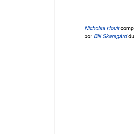
Nicholas Hoult
 compa
por
 Bill Skarsgård
 d