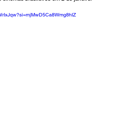
9VWrIxJqw?si=mjMwD5Ca8Wmg8hIZ