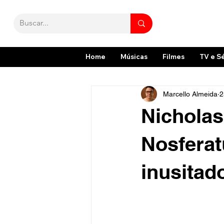
Home
Músicas
Filmes
TV e S
Marcello Almeida
2
Nicholas
Nosferat
inusitad