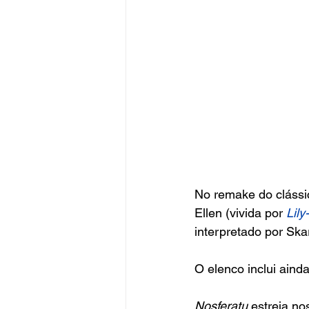
No remake do clássic
Ellen (vivida por 
Lil
interpretado por Ska
O elenco inclui ainda
Nosferatu
 estreia no