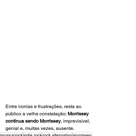
Entre ironias e frustrações, resta ao 
público a velha constatação: 
Morrissey 
continua sendo Morrissey
, imprevisível, 
genial e, muitas vezes, ausente.
música
rock
indie rock
rock alternativo
morrissey