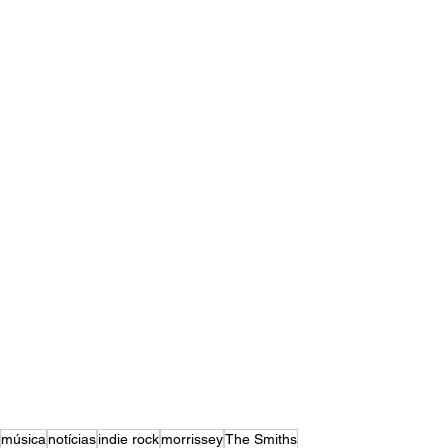
música
notícias
indie rock
morrissey
The Smiths