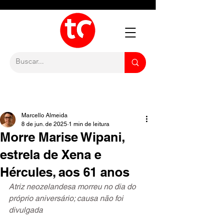
Marcello Almeida
8 de jun. de 2025
1 min de leitura
Morre Marise Wipani,
estrela de Xena e
Hércules, aos 61 anos
Atriz neozelandesa morreu no dia do 
próprio aniversário; causa não foi 
divulgada