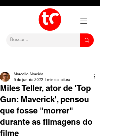
Marcello Almeida
5 de jun. de 2022
1 min de leitura
Miles Teller, ator de 'Top
Gun: Maverick', pensou
que fosse "morrer"
durante as filmagens do
filme