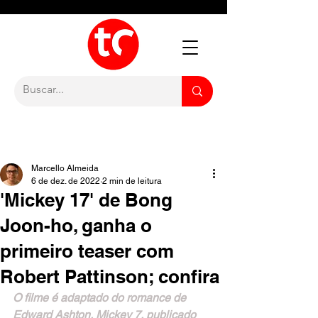
Marcello Almeida
6 de dez. de 2022
2 min de leitura
'Mickey 17' de Bong
Joon-ho, ganha o
primeiro teaser com
Robert Pattinson; confira
O filme é adaptado do romance de 
Edward Ashton, Mickey 7, publicado 