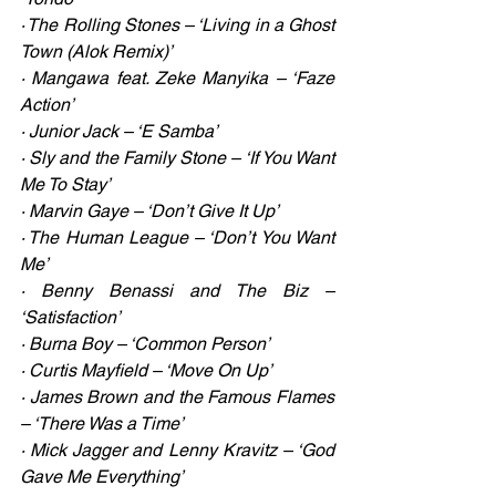
· The Rolling Stones – ‘Living in a Ghost 
Town (Alok Remix)’
· Mangawa feat. Zeke Manyika – ‘Faze 
Action’
· Junior Jack – ‘E Samba’
· Sly and the Family Stone – ‘If You Want 
Me To Stay’
· Marvin Gaye – ‘Don’t Give It Up’
· The Human League – ‘Don’t You Want 
Me’
· Benny Benassi and The Biz – 
‘Satisfaction’
· Burna Boy – ‘Common Person’
· Curtis Mayfield – ‘Move On Up’
· James Brown and the Famous Flames 
– ‘There Was a Time’
· Mick Jagger and Lenny Kravitz – ‘God 
Gave Me Everything’