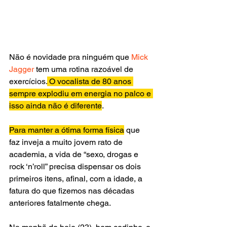
Não é novidade pra ninguém que 
Mick 
Jagger
 tem uma rotina razoável de 
exercícios.
 O vocalista de 80 anos 
sempre explodiu em energia no palco e 
isso ainda não é diferente
.
Para manter a ótima forma física
 que 
faz inveja a muito jovem rato de 
academia, a vida de “sexo, drogas e 
rock ‘n’roll” precisa dispensar os dois 
primeiros itens, afinal, com a idade, a 
fatura do que fizemos nas décadas 
anteriores fatalmente chega.