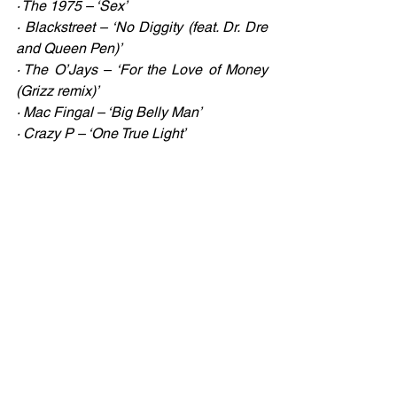
· The 1975 – ‘Sex’
· Blackstreet – ‘No Diggity (feat. Dr. Dre 
and Queen Pen)’
· The O’Jays – ‘For the Love of Money 
(Grizz remix)’
· Mac Fingal – ‘Big Belly Man’
· Crazy P – ‘One True Light’