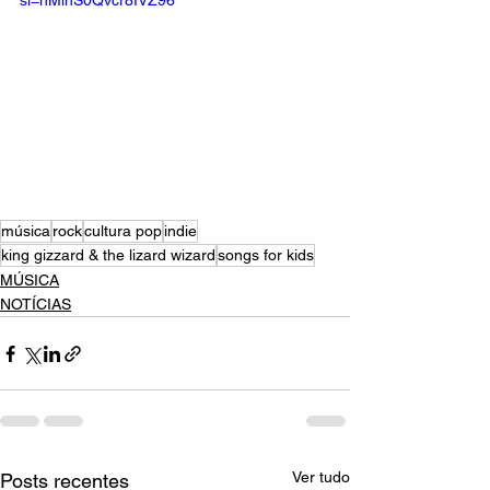
si=nMihS0Qvcr8IVZ96
música
rock
cultura pop
indie
king gizzard & the lizard wizard
songs for kids
MÚSICA
NOTÍCIAS
Ver tudo
Posts recentes