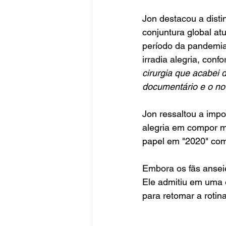
Jon destacou a distin
conjuntura global at
período da pandemia
irradia alegria, conf
cirurgia que acabei
documentário e o nov
Jon ressaltou a imp
alegria em compor 
papel em "2020" com
Embora os fãs ansei
Ele admitiu em uma 
para retomar a rotin