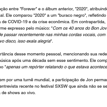
ção entre "Forever" e o álbum anterior, "2020", atribuind
ual. Ele comparou "2020" a um "buraco negro", refletindo
 de COVID-19 e da crise econômica. Em contrapartida, 
orme expresso pelo músico: "
Com os 40 anos do Bon Jovi
 de passar recentemente nas minhas cordas vocais, com 
o disco, isso exala alegria
".
ortância desse momento pessoal, mencionando sua rede
música após uma década sem esse sentimento. Ele comp
o "
apenas um repórter relatando o que estava acontec
em por uma turnê mundial, a participação de Jon perman
entrevista recente no festival SXSW que ainda não se s
a de shows ao vivo.