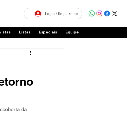
Login / Registre-se
vistas
Listas
Especiais
Equipe
retorno
scoberta da 