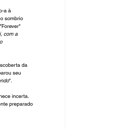
o-a à 
 o sombrio 
"Forever" 
, com a 
o 
scoberta da 
arou seu 
endo
".
ece incerta. 
ente preparado 