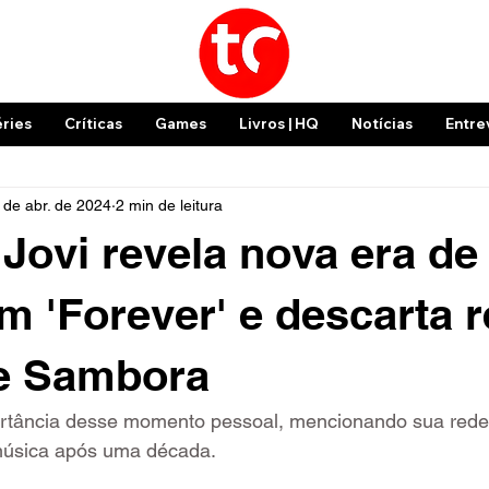
éries
Críticas
Games
Livros | HQ
Notícias
Entre
 de abr. de 2024
2 min de leitura
Jovi revela nova era de
em 'Forever' e descarta 
ie Sambora
ortância desse momento pessoal, mencionando sua rede
música após uma década.