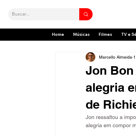
Home
Músicas
Filmes
TV e S
Marcello Almeida
1
Jon Bon 
alegria 
de Rich
Jon ressaltou a imp
alegria em compor 