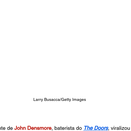
Larry Busacca/Getty Images
te de 
John Densmore
, baterista do
The Doors
, viralizo