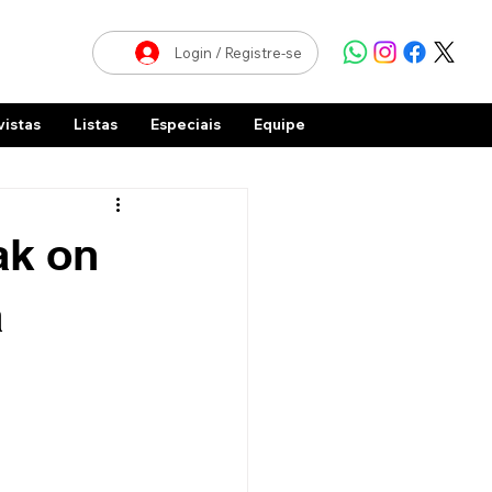
Login / Registre-se
vistas
Listas
Especiais
Equipe
ak on
a