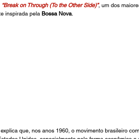
“Break on Through (To the Other Side)”
, um dos maiore
e inspirada pela 
Bossa Nova
.
explica que, nos anos 1960, o movimento brasileiro co
stados Unidos, especialmente pela forma econômica e s