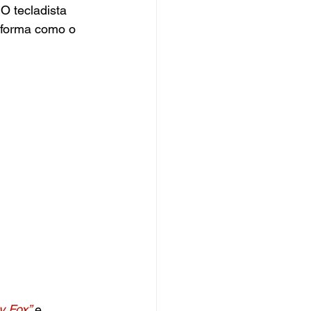
O tecladista 
 forma como o 
y Fox”
e 