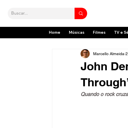
Home
Músicas
Filmes
TV e S
Marcello Almeida
2
John Den
Through
Quando o rock cruza 