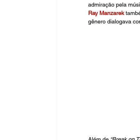
admiração pela músic
Ray Manzarek
també
gênero dialogava co
Além de
 “Break on 