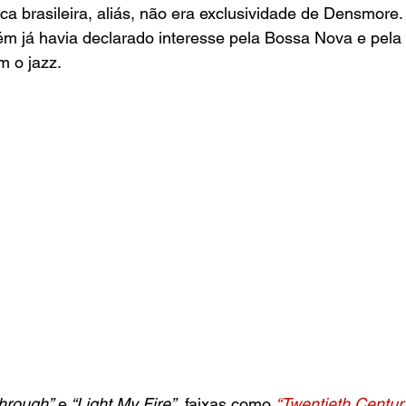
a brasileira, aliás, não era exclusividade de Densmore. 
m já havia declarado interesse pela Bossa Nova e pela
m o jazz.
Through”
 e
 “Light My Fire”
, faixas como 
“Twentieth Centur