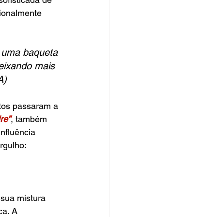
cionalmente 
:
m uma baqueta 
deixando mais 
A)
tos passaram a 
re”
, também 
nfluência 
rgulho:
 sua mistura 
ca. A 