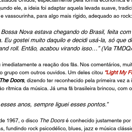
gundo ele, a ideia foi adaptar aquela levada suave, tradi
e vassourinha, para algo mais rígido, adequado ao rock
 Bossa Nova estava chegando do Brasil, feita co
 Eu gostei muito daquilo e decidi usá-la, só que 
 and roll. Então, acabou virando isso…” (Via TMDQ
 imediatamente a reação dos fãs. Nos comentários, mui
 do grupo com outros ouvidos. Um deles citou 
“Light My Fi
The Doors
, dizendo ter reconhecido pela primeira vez a i
ão rítmica da música. Já uma fã brasileira brincou, com o
esses anos, sempre liguei esses pontos.”
de 1967, o disco 
The Doors
 é conhecido justamente por
, fundindo rock psicodélico, blues, jazz e música clássi