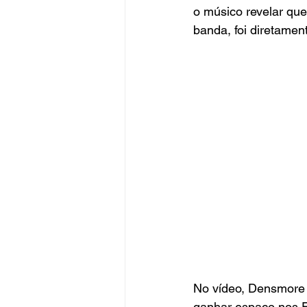
o músico revelar que
banda, foi diretament
No vídeo, Densmore 
ganhar espaço nos E