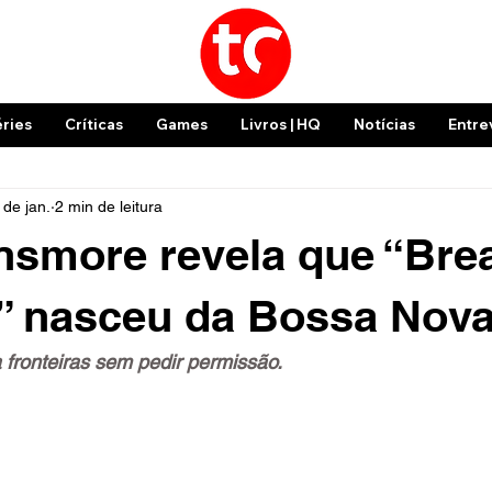
éries
Críticas
Games
Livros | HQ
Notícias
Entre
 de jan.
2 min de leitura
smore revela que “Bre
” nasceu da Bossa Nov
fronteiras sem pedir permissão.