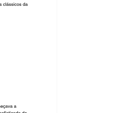
s clássicos da 
meçava a 
ofisticada de 