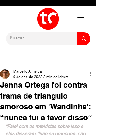
Marcello Almeida
9 de dez. de 2022
2 min de leitura
Jenna Ortega foi contra
trama de triangulo
amoroso em 'Wandinha':
“nunca fui a favor disso”
“Falei com os roteiristas sobre isso e 
eles disseram: 'Não se preocupe, não 