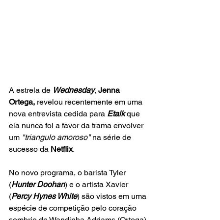
A estrela de 
Wednesday
, 
Jenna 
Ortega, 
revelou recentemente em uma 
nova entrevista cedida para 
Etalk
 que 
ela nunca foi a favor da trama envolver 
um
 "triangulo amoroso" 
na série de 
sucesso da 
Netflix
.  
No novo programa, o barista Tyler 
(
Hunter Doohan
) e o artista Xavier 
(
Percy Hynes White
) são vistos em uma 
espécie de competição pelo coração 
sombrio de Wandinha Addams (Ortega) 