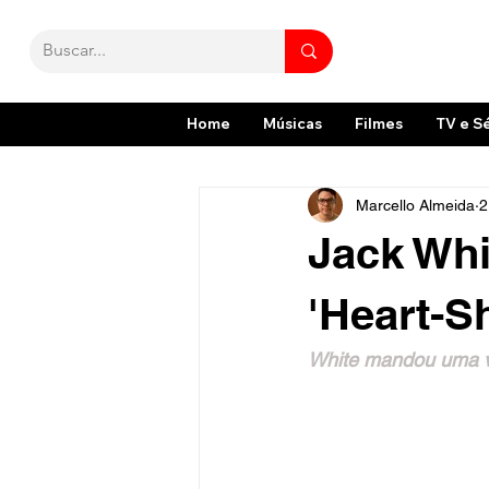
Home
Músicas
Filmes
TV e S
Marcello Almeida
2
Jack Whi
'Heart-S
White mandou uma ve