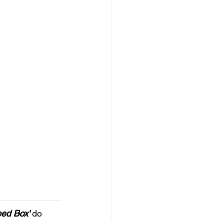
ped Box'
 do 