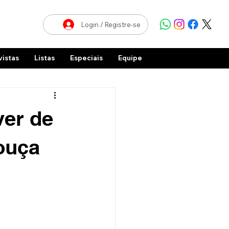
Login / Registre-se
vistas
Listas
Especiais
Equipe
ver de
ouça