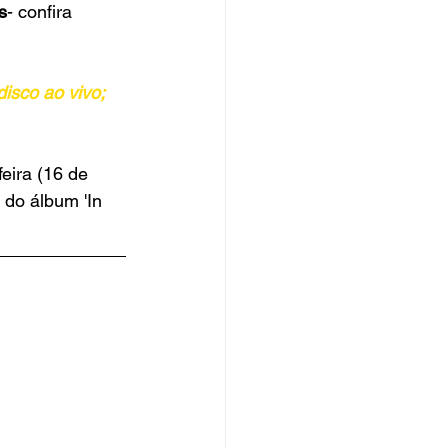
s
- confira 
isco ao vivo; 
eira (16 de 
 do álbum 'In 