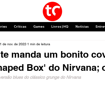
éries
Críticas
Games
Livros | HQ
Notícias
Entre
1 de nov. de 2022
1 min de leitura
te manda um bonito co
haped Box' do Nirvana; 
rsão blues do clássico grunge do Nirvana