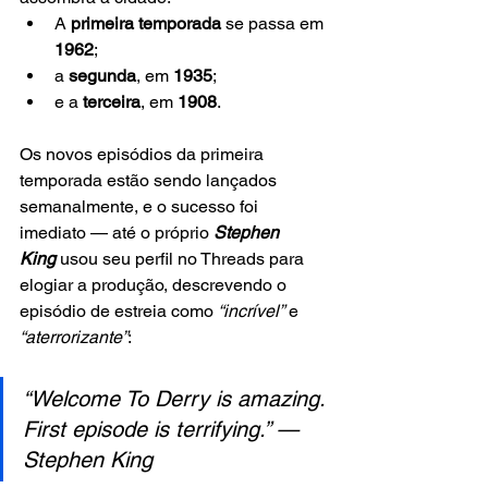
A 
primeira temporada
 se passa em 
1962
;
a 
segunda
, em 
1935
;
e a 
terceira
, em 
1908
.
Os novos episódios da primeira 
temporada estão sendo lançados 
semanalmente, e o sucesso foi 
imediato — até o próprio 
Stephen 
King
usou seu perfil no Threads para 
elogiar a produção, descrevendo o 
episódio de estreia como 
“incrível”
 e 
“aterrorizante”
:
“Welcome To Derry is amazing. 
First episode is terrifying.” — 
Stephen King