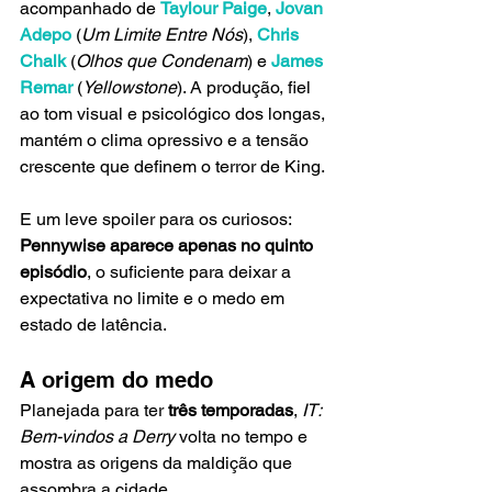
acompanhado de 
Taylour Paige
, 
Jovan 
Adepo
 (
Um Limite Entre Nós
), 
Chris 
Chalk
 (
Olhos que Condenam
) e 
James 
Remar
 (
Yellowstone
). A produção, fiel 
ao tom visual e psicológico dos longas, 
mantém o clima opressivo e a tensão 
crescente que definem o terror de King.
E um leve spoiler para os curiosos: 
Pennywise aparece apenas no quinto 
episódio
, o suficiente para deixar a 
expectativa no limite e o medo em 
estado de latência.
A origem do medo
Planejada para ter 
três temporadas
, 
IT: 
Bem-vindos a Derry
 volta no tempo e 
mostra as origens da maldição que 
assombra a cidade.