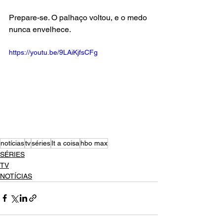
Prepare-se. O palhaço voltou, e o medo 
nunca envelhece.
https://youtu.be/9LAiKjfsCFg
notícias
tv
séries
It a coisa
hbo max
SÉRIES
TV
NOTÍCIAS