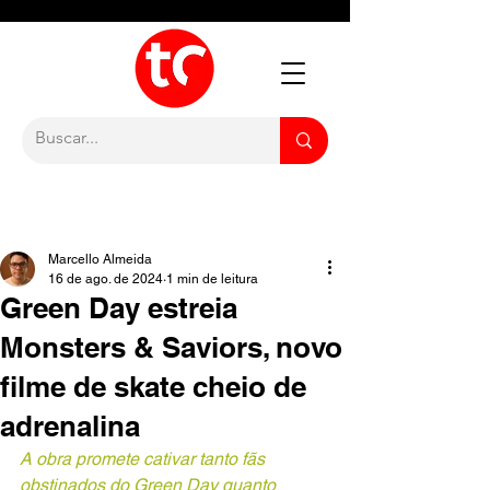
Marcello Almeida
16 de ago. de 2024
1 min de leitura
Green Day estreia
Monsters & Saviors, novo
filme de skate cheio de
adrenalina
A obra promete cativar tanto fãs 
obstinados do Green Day quanto 