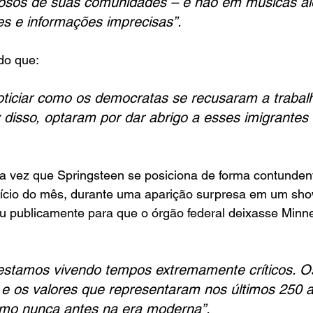
gosos de suas comunidades – e não em músicas al
tes e informações imprecisas”.
do que:
noticiar como os democratas se recusaram a trabal
disso, optaram por dar abrigo a esses imigrantes i
a vez que Springsteen se posiciona de forma contundent
nício do mês, durante uma aparição surpresa em um sh
iu publicamente para que o órgão federal deixasse Minne
stamos vivendo tempos extremamente críticos. O
 e os valores que representaram nos últimos 250 
mo nunca antes na era moderna”.