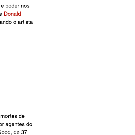
 e poder nos 
e
Donald 
ando o artista 
 mortes de 
or agentes do 
Good, de 37 