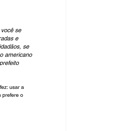
 você se 
radas e 
idadãos, se 
to americano 
refeito 
ez: usar a 
prefere o 