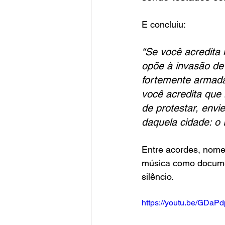
E concluiu:
“Se você acredita 
opõe à invasão de
fortemente armada
você acredita que
de protestar, env
daquela cidade: o 
Entre acordes, nome
música como docume
silêncio.
https://youtu.be/GD