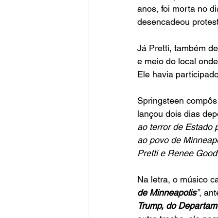
anos, foi morta no d
desencadeou protest
Já Pretti, também de
e meio do local ond
Ele havia participad
Springsteen compôs 
lançou dois dias dep
ao terror de Estado 
ao povo de Minneapo
Pretti e Renee Good
Na letra, o músico ca
de Minneapolis
”
, ant
Trump, do Departame