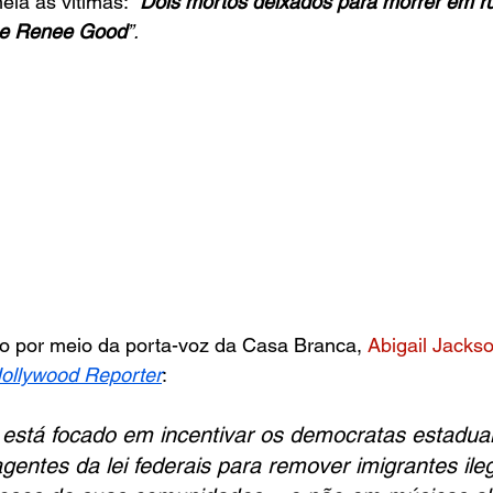
eia as vítimas:
 “
Dois mortos deixados para morrer em r
i e Renee Good
”.
eio por meio da porta-voz da Casa Branca, 
Abigail Jacks
ollywood Reporter
: 
está focado em incentivar os democratas estaduais
entes da lei federais para remover imigrantes ileg