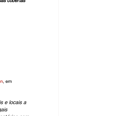
uas cobertas 
on
, em 
 e locais a 
ais 