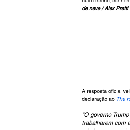
outro trecho, ele nom
de neve / Alex Prett
A resposta oficial v
declaração ao
The H
“O governo Trump 
trabalharem com ag