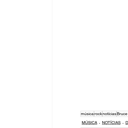
música
rock
notícias
Bruce
MÚSICA
NOTÍCIAS
D