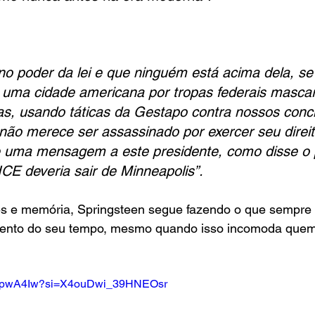
no poder da lei e que ninguém está acima dela, se
 uma cidade americana por tropas federais masca
s, usando táticas da Gestapo contra nossos conc
 não merece ser assassinado por exercer seu direi
ie uma mensagem a este presidente, como disse o p
ICE deveria sair de Minneapolis”.
s e memória, Springsteen segue fazendo o que sempre f
nto do seu tempo, mesmo quando isso incomoda quem 
aPdpwA4Iw?si=X4ouDwi_39HNEOsr