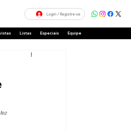
Login / Registre-se
vistas
Listas
Especiais
Equipe
e
fez