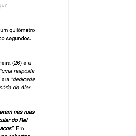
que 
 um quilômetro 
co segundos. 
ira (26) e a 
 “uma resposta 
a era
 “dedicada 
ória de Alex 
eram nas ruas 
cular do Rei 
sacos
”
. Em 