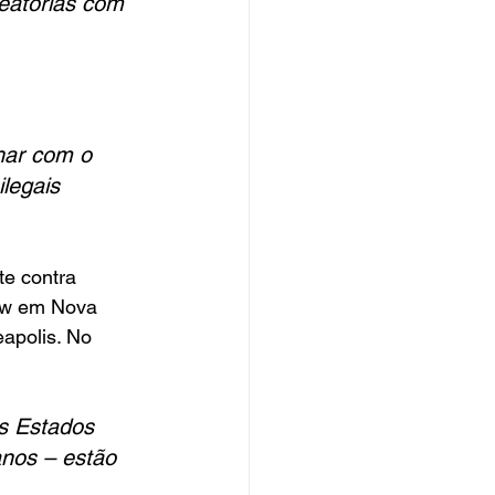
eatórias com 
har com o 
legais 
e contra 
ow em Nova 
apolis. No 
s Estados 
anos – estão 