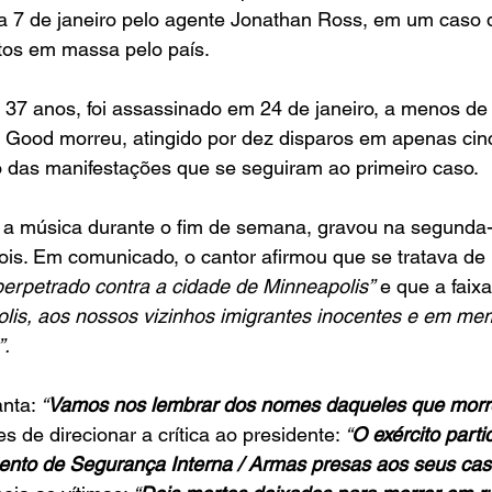
ia 7 de janeiro pelo agente Jonathan Ross, em um caso 
os em massa pelo país. 
 37 anos, foi assassinado em 24 de janeiro, a menos de
e Good morreu, atingido por dez disparos em apenas cin
o das manifestações que se seguiram ao primeiro caso.
a música durante o fim de semana, gravou na segunda-fe
ois. Em comunicado, o cantor afirmou que se tratava de
perpetrado contra a cidade de Minneapolis”
 e que a faix
lis, aos nossos vizinhos imigrantes inocentes e em mem
”.
nta: 
“
Vamos nos lembrar dos nomes daqueles que morr
es de direcionar a crítica ao presidente: 
“
O exército parti
nto de Segurança Interna / Armas presas aos seus ca