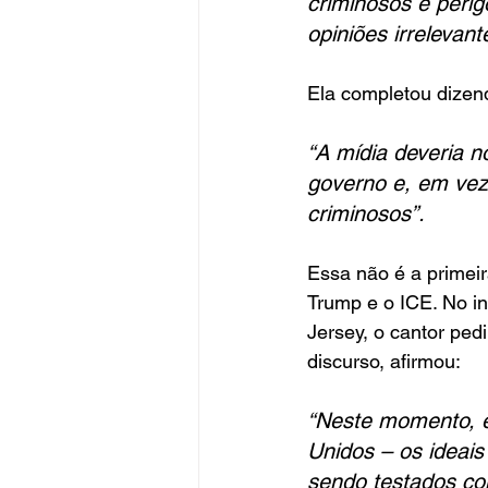
criminosos e peri
opiniões irrelevan
Ela completou dizen
“A mídia deveria 
governo e, em vez 
criminosos”.
Essa não é a primeir
Trump e o ICE. No i
Jersey, o cantor ped
discurso, afirmou: 
“Neste momento, e
Unidos – os ideais
sendo testados co