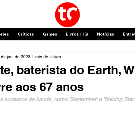
éries
Críticas
Games
Livros | HQ
Notícias
Entre
 de jan. de 2023
1 min de leitura
te, baterista do Earth, 
rre aos 67 anos
 sucessos da banda, como 'September' e 'Shining Star'.