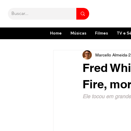
Home
Músicas
Filmes
TV e S
Marcello Almeida
2
Fred Whi
Fire, mo
Ele tocou em grandes