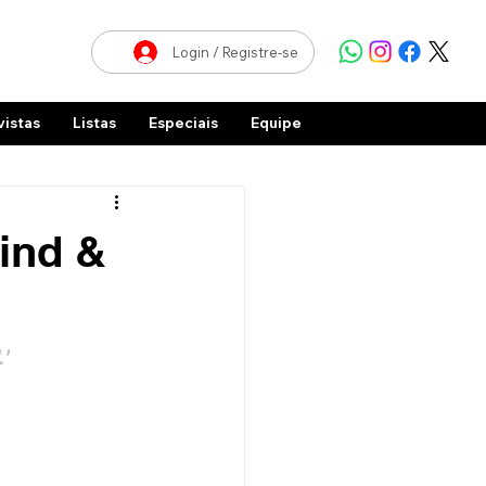
Login / Registre-se
vistas
Listas
Especiais
Equipe
Wind &
'