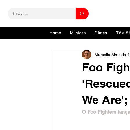
Home
Músicas
Filmes
TV e S
Marcello Almeida
1
Foo Figh
'Rescued
We Are';
O Foo Fighters lança