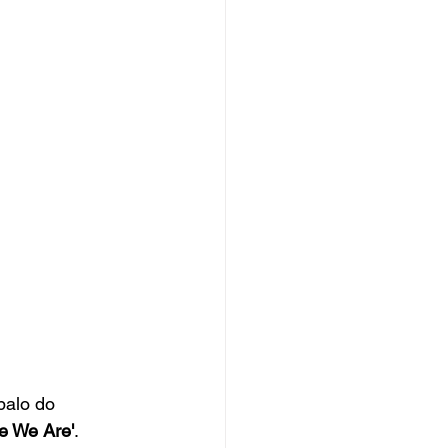
balo do 
e We Are'
.