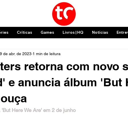
éries
Críticas
Games
Livros | HQ
Notícias
Entre
9 de abr. de 2023
1 min de leitura
ters retorna com novo s
' e anuncia álbum 'But 
 ouça
 'But Here We Are' em 2 de junho