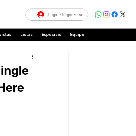
Login / Registre-se
vistas
Listas
Especiais
Equipe
ingle
Here